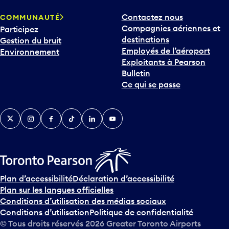
p
Contactez nous
COMMUNAUTÉ
o
Compagnies aériennes et
Participez
u
destinations
Gestion du bruit
r
Employés de l’aéroport
Environnement
i
Exploitants à Pearson
n
Bulletin
t
Ce qui se passe
e
r
v
Twitter
Instagram
Facebook
TikTok
LinkedIn
YouTube
e
n
i
r
s
u
Plan d’accessibilité
Déclaration d’accessibilité
r
Plan sur les langues officielles
l
Conditions d’utilisation des médias sociaux
e
Conditions d’utilisation
Politique de confidentialité
c
© Tous droits réservés
2026
Greater Toronto Airports