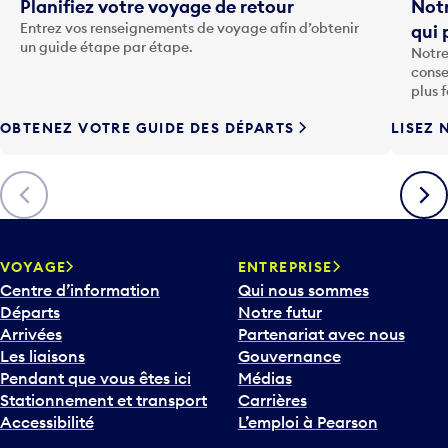
t
Planifiez votre voyage de retour
Notr
o
Entrez vos renseignements de voyage afin d’obtenir
qui 
u
un guide étape par étape.
Notre
c
conse
h
plus 
e
OBTENEZ VOTRE GUIDE DES DÉPARTS
LISEZ 
F
l
è
Précédent
Suiva
c
h
e
v
VOYAGE
ENTREPRISE
e
Centre d’information
Qui nous sommes
r
Départs
Notre futur
s
Arrivées
Partenariat avec nous
l
Les liaisons
Gouvernance
e
Pendant que vous êtes ici
Médias
b
Stationnement et transport
Carrières
a
Accessibilité
L’emploi à Pearson
s