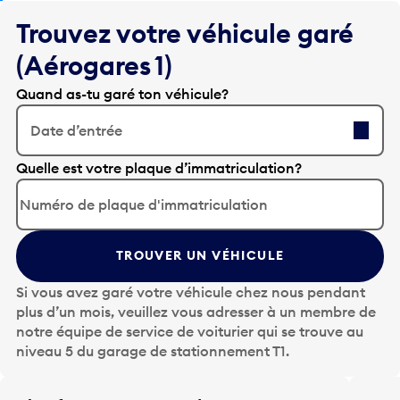
Trouvez votre véhicule garé
(Aérogares 1)
Quand as-tu garé ton véhicule?
Date d’entrée
A
Quelle est votre plaque d’immatriculation?
p
p
u
y
TROUVER UN VÉHICULE
e
z
Si vous avez garé votre véhicule chez nous pendant
s
plus d’un mois, veuillez vous adresser à un membre de
u
notre équipe de service de voiturier qui se trouve au
r
niveau 5 du garage de stationnement T1.
l
a