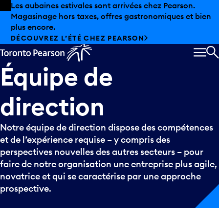
Skip to offers
Passer au contenu principal
Les aubaines estivales sont arrivées chez Pearson.
Magasinage hors taxes, offres gastronomiques et bien
plus encore.
DÉCOUVREZ L’ÉTÉ CHEZ PEARSON
MEN
R
Équipe
de
direction
Notre équipe de direction dispose des compétences
et de l’expérience requise – y compris des
perspectives nouvelles des autres secteurs – pour
faire de notre organisation une entreprise plus agile,
novatrice et qui se caractérise par une approche
prospective.